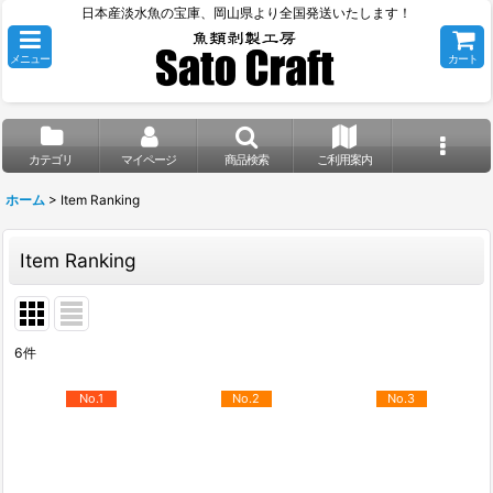
日本産淡水魚の宝庫、岡山県より全国発送いたします！
メニュー
カート
カテゴリ
マイページ
商品検索
ご利用案内
ホーム
>
Item Ranking
Item Ranking
6
件
No.1
No.2
No.3