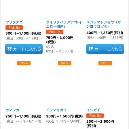
ヤリタナゴ
タイリクバラタナゴ(イ
スジシマドジョウ（サ
エロー個体）
ンヨウコガタ）
400
円
～1,250
円
(税別)
300
円
～1,100
円
(税別)
(
税込
:
440
円
～1,375
円
)
750
円
～3,000
円
(
税込
:
330
円
～1,210
円
)
(税別)
(
税込
:
カートに入れる
カートに入れる
825
円
～3,300
円
)
No.4
No.5
No.6
カマツカ
イシマキガイ
イシガイ
250
円
～1,100
円
(税別)
300
円
～1,500
円
(税別)
(
税込
:
275
円
～1,210
円
)
(
税込
:
330
円
～1,650
円
)
250
円
～2,600
円
(税別)