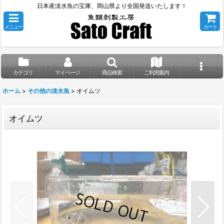
日本産淡水魚の宝庫、岡山県より全国発送いたします！
メニュー
カート
カテゴリ
マイページ
商品検索
ご利用案内
ホーム
>
その他の淡水魚
>
オイムツ
オイムツ