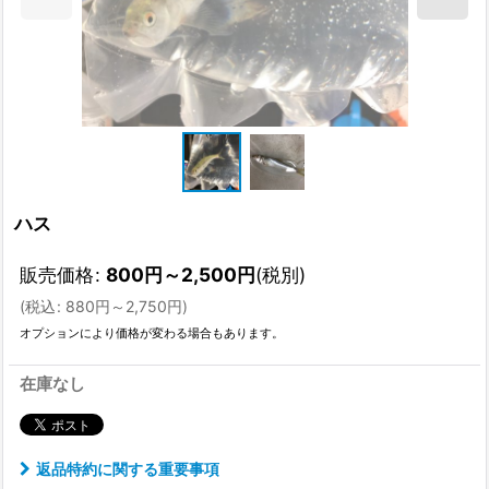
ハス
販売価格
:
800
円
～2,500
円
(税別)
(
税込
:
880
円
～2,750
円
)
オプションにより価格が変わる場合もあります。
在庫なし
返品特約に関する重要事項