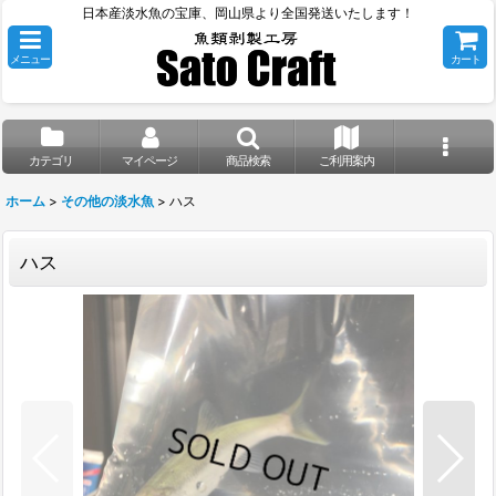
日本産淡水魚の宝庫、岡山県より全国発送いたします！
メニュー
カート
カテゴリ
マイページ
商品検索
ご利用案内
ホーム
>
その他の淡水魚
>
ハス
ハス