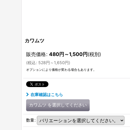
カワムツ
販売価格
:
480
円
～1,500
円
(税別)
(
税込
:
528
円
～1,650
円
)
オプションにより価格が変わる場合もあります。
在庫確認はこちら
カワムツ
を選択してください
数量
: