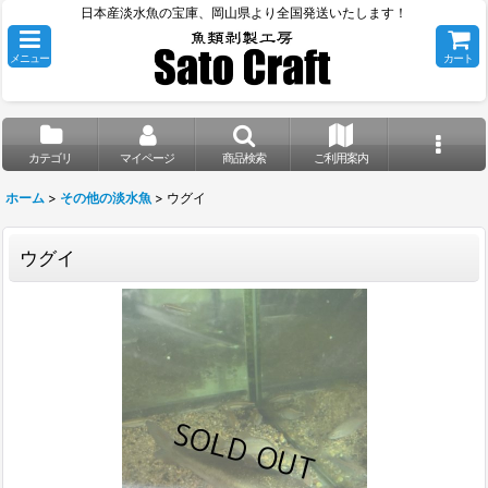
日本産淡水魚の宝庫、岡山県より全国発送いたします！
メニュー
カート
カテゴリ
マイページ
商品検索
ご利用案内
ホーム
>
その他の淡水魚
>
ウグイ
ウグイ